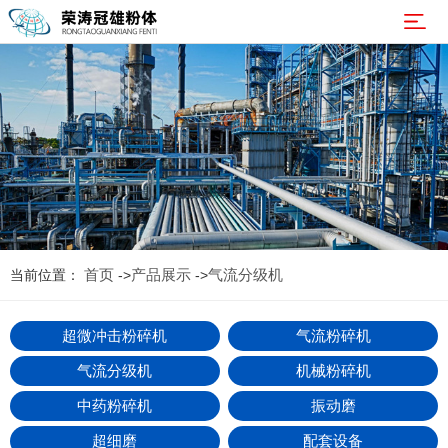
网
站
产
首
品
解
页
展
决
案
示
方
例
新
案
展
闻
服
首页
产品展示
气流分级机
当前位置：
->
->
示
资
务
关
超微冲击粉碎机
气流粉碎机
讯
中
于
联
气流分级机
机械粉碎机
心
我
系
中药粉碎机
振动磨
们
我
超细磨
配套设备